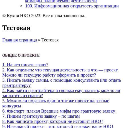
команды планируемой̆ деятельности
100. Информационная открытость организации
© Кухня НКО 2023. Все права защищены.
Тестовая
Главная страница
»
Тестовая
ОБЩЕЕ О ПРОЕКТЕ
1. На что писать грант?
2. Как отделить: что текущая деятельность, а что — проект.
Можно ли текущую работу оформить в проект?
3. Писать заявку самим, с помощью консультанта или отдать
грантрайтеру?
4. Как найти грантрайтера и сколько ему платить, можно ли
заплатить из гранта?
5. Можно ли подавать один и тот же проект на разные
конкурсы
6. #эксперт_плакал Вредные мифы про грантовую заявку
7. Пишем грантовую заявку – по шагам
8. Как написать проект, который не истощит НКО?
9. Идеальный проект – тот, который разовьет вашу НКО