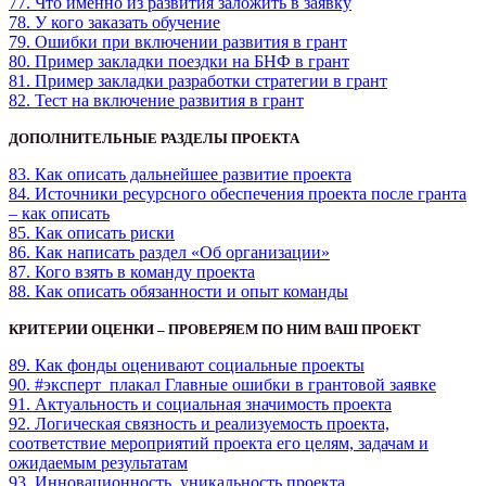
77. Что именно из развития заложить в заявку
78. У кого заказать обучение
79. Ошибки при включении развития в грант
80. Пример закладки поездки на БНФ в грант
81. Пример закладки разработки стратегии в грант
82. Тест на включение развития в грант
ДОПОЛНИТЕЛЬНЫЕ РАЗДЕЛЫ ПРОЕКТА
83. Как описать дальнейшее развитие проекта
84. Источники ресурсного обеспечения проекта после гранта
– как описать
85. Как описать риски
86. Как написать раздел «Об организации»
87. Кого взять в команду проекта
88. Как описать обязанности и опыт команды
КРИТЕРИИ ОЦЕНКИ – ПРОВЕРЯЕМ ПО НИМ ВАШ ПРОЕКТ
89. Как фонды оценивают социальные проекты
90. #эксперт_плакал Главные ошибки в грантовой заявке
91. Актуальность и социальная значимость проекта
92. Логическая связность и реализуемость проекта,
соответствие мероприятий проекта его целям, задачам и
ожидаемым результатам
93. Инновационность, уникальность проекта