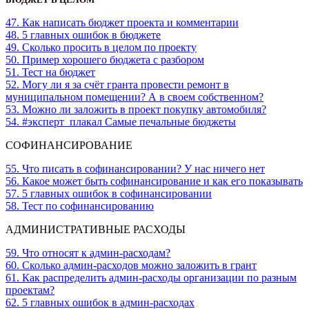
47. Как написать бюджет проекта и комментарии
48. 5 главных ошибок в бюджете
49. Сколько просить в целом по проекту
50. Пример хорошего бюджета с разбором
51. Тест на бюджет
52. Могу ли я за счёт гранта провести ремонт в
муниципальном помещении? А в своем собственном?
53. Можно ли заложить в проект покупку автомобиля?
54. #эксперт_плакал Самые печальные бюджеты
СОФИНАНСИРОВАНИЕ
55. Что писать в софинансировании? У нас ничего нет
56. Какое может быть софинансирование и как его показывать
57. 5 главных ошибок в софинансировании
58. Тест по софинансированию
АДМИНИСТРАТИВНЫЕ РАСХОДЫ
59. Что относят к админ-расходам?
60. Сколько админ-расходов можно заложить в грант
61. Как распределить админ-расходы организации по разным
проектам?
62. 5 главных ошибок в админ-расходах