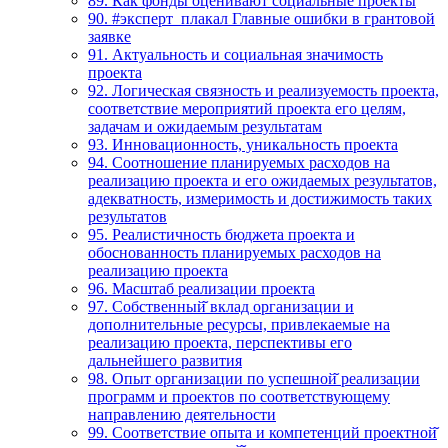
89. Как фонды оценивают социальные проекты
90. #эксперт_плакал Главные ошибки в грантовой
заявке
91. Актуальность и социальная значимость
проекта
92. Логическая связность и реализуемость проекта,
соответствие мероприятий проекта его целям,
задачам и ожидаемым результатам
93. Инновационность, уникальность проекта
94. Соотношение планируемых расходов на
реализацию проекта и его ожидаемых результатов,
адекватность, измеримость и достижимость таких
результатов
95. Реалистичность бюджета проекта и
обоснованность планируемых расходов на
реализацию проекта
96. Масштаб реализации проекта
97. Собственный̆ вклад организации и
дополнительные ресурсы, привлекаемые на
реализацию проекта, перспективы его
дальнейшего развития
98. Опыт организации по успешной̆ реализации
программ и проектов по соответствующему
направлению деятельности
99. Соответствие опыта и компетенций проектной̆