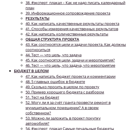
38. #эксперт_плакал – Как не надо писать календарный
план
39. Информационное сопровождение проекта
РЕЗУЛЬТАТЫ
40. Как написать качественные результаты проекта
41. Способы измерения качественных результатов
42. Как написать количественные результаты
ОБЩАЯ СТРУКТУРА ПРОЕКТА
43. Как соотносятся цели и задачи проекта. Как должны
соотноситься
44. Тест — что цель, что задача
45. Как соотносятся цели, задачи и мероприятия?
46. Тест — что цель, что задача, что мероприятие
БЮДЖЕТ В ЦЕЛОМ
47. Как написать бюджет проекта и комментарии
48. 5 главных ошибок в бюджете
49. Сколько просить в целом по проекту
50. Пример хорошего бюджета с разбором
51. Тест на бюджет
52. Могу ли я за счёт гранта провести ремонт в
муниципальном помещении? А в своем
собственном?
53. Можно ли заложить в проект покупку
автомобиля?
54. #эксперт_плакал Самые печальные бюджеты