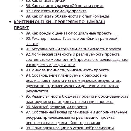
85. Как описать риски
86. Как написать раздел «Об организации»
87. Кого взять в команду проекта
88. Как описать обязанности и опыт команды
КРИТЕРИИ ОЦЕНКИ – ПРОВЕРЯЕМ ПО НИМ ВАШ
ПРОЕКТ
89. Как фонды оценивают социальные проекты
90. #эксперт_плакал Главные ошибки в грантовой
заявке
91. Актуальность и социальная значимость проекта
92. Логическая связность и реализуемость проекта,
соответствие мероприятий проекта его целям, задачам
и ожидаемым результатам
93. Инновационность, уникальность проекта
94. Соотношение планируемых расходов на
реализацию проекта и его ожидаемых результатов,
адекватность, измеримость и достижимость таких
результатов
95. Реалистичность бюджета проекта и обоснованность
планируемых расходов на реализацию проекта
96. Масштаб реализации проекта
97. Собственный̆ вклад организации и дополнительные
ресурсы, привлекаемые на реализацию проекта,
перспективы его дальнейшего развития
98. Опыт организации по успешной̆ реализации