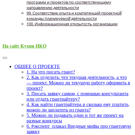
программ и проектов по соответствующему
направлению деятельности
99. Соответствие опыта и компетенций проектной̆
команды планируемой̆ деятельности
100. Информационная открытость организации
На сайт Кухня НКО
ОБЩЕЕ О ПРОЕКТЕ
1. На что писать грант?
2. Как отделить: что текущая деятельность, а что
— проект. Можно ли текущую работу оформить в
проект?
3. Писать заявку самим, с помощью консультанта
или отдать грантрайтеру?
4. Как найти грантрайтера и сколько ему платить,
можно ли заплатить из гранта?
5. Можно ли подавать один и тот же проект на
разные конкурсы
6. #эксперт_плакал Вредные мифы про грантовую
заявку