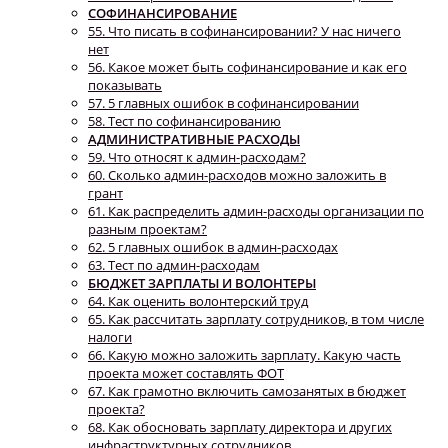
СОФИНАНСИРОВАНИЕ
55. Что писать в софинансировании? У нас ничего
нет
56. Какое может быть софинансирование и как его
показывать
57. 5 главных ошибок в софинансировании
58. Тест по софинансированию
АДМИНИСТРАТИВНЫЕ РАСХОДЫ
59. Что относят к админ-расходам?
60. Сколько админ-расходов можно заложить в
грант
61. Как распределить админ-расходы организации по
разным проектам?
62. 5 главных ошибок в админ-расходах
63. Тест по админ-расходам
БЮДЖЕТ ЗАРПЛАТЫ И ВОЛОНТЕРЫ
64. Как оценить волонтерский труд
65. Как рассчитать зарплату сотрудников, в том числе
налоги
66. Какую можно заложить зарплату. Какую часть
проекта может составлять ФОТ
67. Как грамотно включить самозанятых в бюджет
проекта?
68. Как обосновать зарплату директора и других
инфраструктурных сотрудников