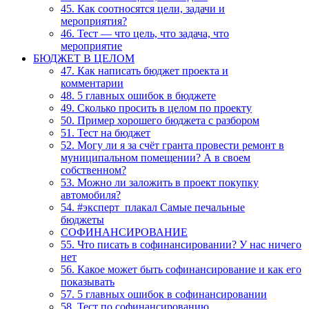
45. Как соотносятся цели, задачи и
мероприятия?
46. Тест — что цель, что задача, что
мероприятие
БЮДЖЕТ В ЦЕЛОМ
47. Как написать бюджет проекта и
комментарии
48. 5 главных ошибок в бюджете
49. Сколько просить в целом по проекту
50. Пример хорошего бюджета с разбором
51. Тест на бюджет
52. Могу ли я за счёт гранта провести ремонт в
муниципальном помещении? А в своем
собственном?
53. Можно ли заложить в проект покупку
автомобиля?
54. #эксперт_плакал Самые печальные
бюджеты
СОФИНАНСИРОВАНИЕ
55. Что писать в софинансировании? У нас ничего
нет
56. Какое может быть софинансирование и как его
показывать
57. 5 главных ошибок в софинансировании
58. Тест по софинансированию