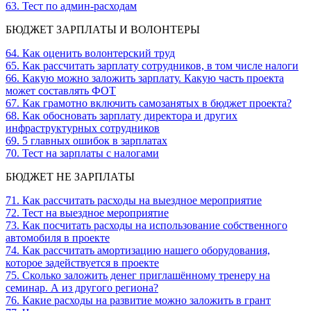
63. Тест по админ-расходам
БЮДЖЕТ ЗАРПЛАТЫ И ВОЛОНТЕРЫ
64. Как оценить волонтерский труд
65. Как рассчитать зарплату сотрудников, в том числе налоги
66. Какую можно заложить зарплату. Какую часть проекта
может составлять ФОТ
67. Как грамотно включить самозанятых в бюджет проекта?
68. Как обосновать зарплату директора и других
инфраструктурных сотрудников
69. 5 главных ошибок в зарплатах
70. Тест на зарплаты с налогами
БЮДЖЕТ НЕ ЗАРПЛАТЫ
71. Как рассчитать расходы на выездное мероприятие
72. Тест на выездное мероприятие
73. Как посчитать расходы на использование собственного
автомобиля в проекте
74. Как рассчитать амортизацию нашего оборудования,
которое задействуется в проекте
75. Сколько заложить денег приглашённому тренеру на
семинар. А из другого региона?
76. Какие расходы на развитие можно заложить в грант