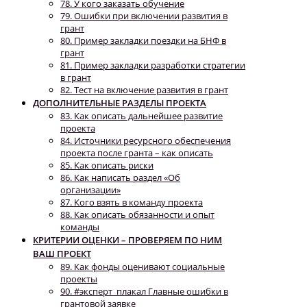
78. У кого заказать обучение
79. Ошибки при включении развития в
грант
80. Пример закладки поездки на БНФ в
грант
81. Пример закладки разработки стратегии
в грант
82. Тест на включение развития в грант
ДОПОЛНИТЕЛЬНЫЕ РАЗДЕЛЫ ПРОЕКТА
83. Как описать дальнейшее развитие
проекта
84. Источники ресурсного обеспечения
проекта после гранта – как описать
85. Как описать риски
86. Как написать раздел «Об
организации»
87. Кого взять в команду проекта
88. Как описать обязанности и опыт
команды
КРИТЕРИИ ОЦЕНКИ – ПРОВЕРЯЕМ ПО НИМ
ВАШ ПРОЕКТ
89. Как фонды оценивают социальные
проекты
90. #эксперт_плакал Главные ошибки в
грантовой заявке