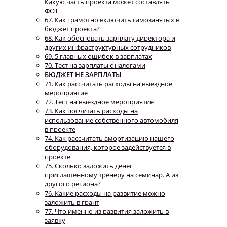
Какую часть проекта может составлять
ФОТ
67. Как грамотно включить самозанятых в
бюджет проекта?
68. Как обосновать зарплату директора и
других инфраструктурных сотрудников
69. 5 главных ошибок в зарплатах
70. Тест на зарплаты с налогами
БЮДЖЕТ НЕ ЗАРПЛАТЫ
71. Как рассчитать расходы на выездное
мероприятие
72. Тест на выездное мероприятие
73. Как посчитать расходы на
использование собственного автомобиля
в проекте
74. Как рассчитать амортизацию нашего
оборудования, которое задействуется в
проекте
75. Сколько заложить денег
приглашённому тренеру на семинар. А из
другого региона?
76. Какие расходы на развитие можно
заложить в грант
77. Что именно из развития заложить в
заявку