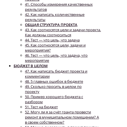
41. Способы измерения качественных
результатов
42. Как написать количественные
результаты
ОБЩАЯ СТРУКТУРА ПРОЕКТА
43. Как соотносятся цели и задачи проекта.
Как должны соотноситься
44. Тест — что цель, что задача
45. Как соотносятся цели, задачи и
мероприятия?
46. Тест — что цель, что задача, что
мероприятие
БЮДЖЕТ В ЦЕЛОМ
47. Как написать бюджет проекта и
комментарии
48. 5 главных ошибок в бюджете
49. Сколько просить в целом по
проекту
50. Пример хорошего бюджета с
разбором
51. Тест на бюджет
52. Могу ли я за счёт гранта провести
ремонт в муниципальном помещении? А
в своем собственном?