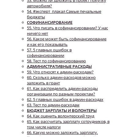
53. Можно ли заложить в проект покупку
автомобиля?
54. #эксперт_плакал Самые печальные
бюджеты
СОФИНАНСИРОВАНИЕ
55. Что писать в софинансировании? У нас
ничего нет
56. Какое может быть софинансирование
и как его показывать
57. 5 главных ошибок в
софинансировании
58. Тест по софинансированию
АДМИНИСТРАТИВНЫЕ РАСХОДЫ
59. Что относят к админ-расходам?
60. Сколько админ-расходов можно
заложить в грант
61. Как распределить админ-расходы
организации по разным проектам?
62. 5 главных ошибок в админ-расходах
63. Тест по админ-расходам
БЮДЖЕТ ЗАРПЛАТЫ И ВОЛОНТЕРЫ
64. Как оценить волонтерский труд
65. Как рассчитать зарплату сотрудников, в
том числе налоги
66. Какую можно заложить зарплату.