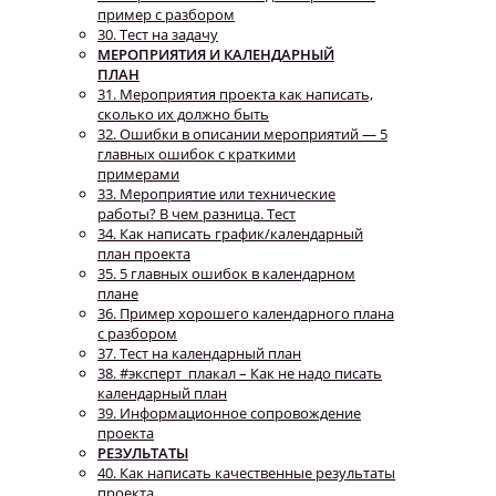
пример с разбором
30. Тест на задачу
МЕРОПРИЯТИЯ И КАЛЕНДАРНЫЙ
ПЛАН
31. Мероприятия проекта как написать,
сколько их должно быть
32. Ошибки в описании мероприятий — 5
главных ошибок с краткими
примерами
33. Мероприятие или технические
работы? В чем разница. Тест
34. Как написать график/календарный
план проекта
35. 5 главных ошибок в календарном
плане
36. Пример хорошего календарного плана
с разбором
37. Тест на календарный план
38. #эксперт_плакал – Как не надо писать
календарный план
39. Информационное сопровождение
проекта
РЕЗУЛЬТАТЫ
40. Как написать качественные результаты
проекта