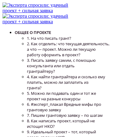
ОБЩЕЕ О ПРОЕКТЕ
1. На что писать грант?
2. Как отделить: что текущая деятельность,
а что — проект. Можно ли текущую
работу оформить в проект?
3. Писать заявку самим, с помощью
консультанта или отдать
грантрайтеру?
4. Как найти грантрайтера и сколько ему
платить, можно ли заплатить из
гранта?
5. Можно ли подавать один и тот же
проект на разные конкурсы
6. #эксперт_плакал Вредные мифы про
грантовую заявку
7. Пишем грантовую заявку – по шагам
8. Как написать проект, который не
истощит НКО?
9. Идеальный проект – тот, который