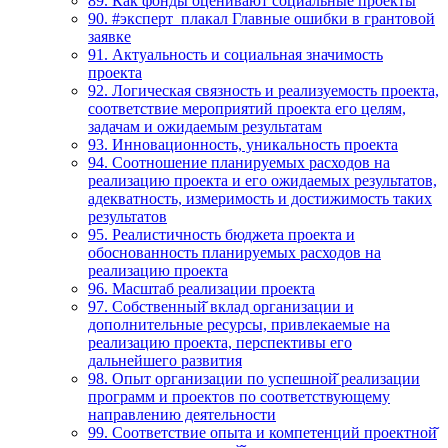
89. Как фонды оценивают социальные проекты
90. #эксперт_плакал Главные ошибки в грантовой
заявке
91. Актуальность и социальная значимость
проекта
92. Логическая связность и реализуемость проекта,
соответствие мероприятий проекта его целям,
задачам и ожидаемым результатам
93. Инновационность, уникальность проекта
94. Соотношение планируемых расходов на
реализацию проекта и его ожидаемых результатов,
адекватность, измеримость и достижимость таких
результатов
95. Реалистичность бюджета проекта и
обоснованность планируемых расходов на
реализацию проекта
96. Масштаб реализации проекта
97. Собственный̆ вклад организации и
дополнительные ресурсы, привлекаемые на
реализацию проекта, перспективы его
дальнейшего развития
98. Опыт организации по успешной̆ реализации
программ и проектов по соответствующему
направлению деятельности
99. Соответствие опыта и компетенций проектной̆