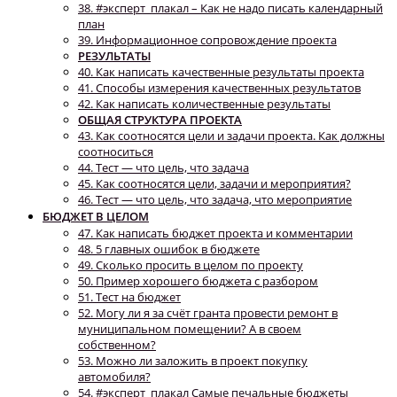
38. #эксперт_плакал – Как не надо писать календарный
план
39. Информационное сопровождение проекта
РЕЗУЛЬТАТЫ
40. Как написать качественные результаты проекта
41. Способы измерения качественных результатов
42. Как написать количественные результаты
ОБЩАЯ СТРУКТУРА ПРОЕКТА
43. Как соотносятся цели и задачи проекта. Как должны
соотноситься
44. Тест — что цель, что задача
45. Как соотносятся цели, задачи и мероприятия?
46. Тест — что цель, что задача, что мероприятие
БЮДЖЕТ В ЦЕЛОМ
47. Как написать бюджет проекта и комментарии
48. 5 главных ошибок в бюджете
49. Сколько просить в целом по проекту
50. Пример хорошего бюджета с разбором
51. Тест на бюджет
52. Могу ли я за счёт гранта провести ремонт в
муниципальном помещении? А в своем
собственном?
53. Можно ли заложить в проект покупку
автомобиля?
54. #эксперт_плакал Самые печальные бюджеты