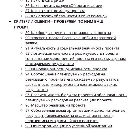
85. Как описать риски
86. Как написать раздел «Об организации»
87. Кого взять в команду проекта
88. Как описать обязанности и опыт команды
КРИТЕРИИ ОЦЕНКИ – ПРОВЕРЯЕМ ПО НИМ ВАШ
ПРОЕКТ
89. Как фонды оценивают социальные проекты
90. #эксперт_плакал Главные ошибки в грантовой
заявке
91. Актуальность и социальная значимость проекта
92. Логическая связность и реализуемость проекта,
соответствие мероприятий проекта его целям, задачам
и ожидаемым результатам
93. Инновационность, уникальность проекта
94. Соотношение планируемых расходов на
реализацию проекта и его ожидаемых результатов,
адекватность, измеримость и достижимость таких
результатов
95. Реалистичность бюджета проекта и обоснованность
планируемых расходов на реализацию проекта
96. Масштаб реализации проекта
97. Собственный̆ вклад организации и дополнительные
ресурсы, привлекаемые на реализацию проекта,
перспективы его дальнейшего развития
98. Опыт организации по успешной̆ реализации