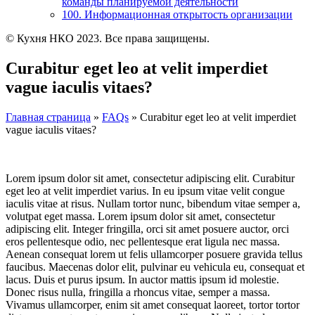
команды планируемой̆ деятельности
100. Информационная открытость организации
© Кухня НКО 2023. Все права защищены.
Curabitur eget leo at velit imperdiet
vague iaculis vitaes?
Главная страница
»
FAQs
»
Curabitur eget leo at velit imperdiet
vague iaculis vitaes?
Lorem ipsum dolor sit amet, consectetur adipiscing elit. Curabitur
eget leo at velit imperdiet varius. In eu ipsum vitae velit congue
iaculis vitae at risus. Nullam tortor nunc, bibendum vitae semper a,
volutpat eget massa. Lorem ipsum dolor sit amet, consectetur
adipiscing elit. Integer fringilla, orci sit amet posuere auctor, orci
eros pellentesque odio, nec pellentesque erat ligula nec massa.
Aenean consequat lorem ut felis ullamcorper posuere gravida tellus
faucibus. Maecenas dolor elit, pulvinar eu vehicula eu, consequat et
lacus. Duis et purus ipsum. In auctor mattis ipsum id molestie.
Donec risus nulla, fringilla a rhoncus vitae, semper a massa.
Vivamus ullamcorper, enim sit amet consequat laoreet, tortor tortor