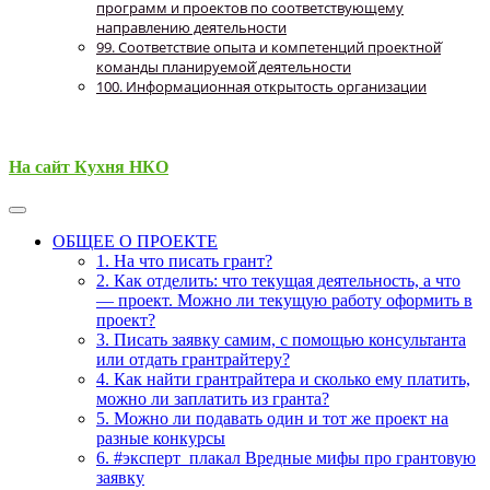
программ и проектов по соответствующему
направлению деятельности
99. Соответствие опыта и компетенций проектной̆
команды планируемой̆ деятельности
100. Информационная открытость организации
На сайт Кухня НКО
ОБЩЕЕ О ПРОЕКТЕ
1. На что писать грант?
2. Как отделить: что текущая деятельность, а что
— проект. Можно ли текущую работу оформить в
проект?
3. Писать заявку самим, с помощью консультанта
или отдать грантрайтеру?
4. Как найти грантрайтера и сколько ему платить,
можно ли заплатить из гранта?
5. Можно ли подавать один и тот же проект на
разные конкурсы
6. #эксперт_плакал Вредные мифы про грантовую
заявку