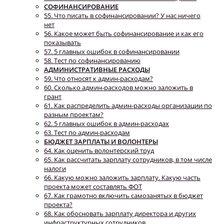
СОФИНАНСИРОВАНИЕ
55. Что писать в софинансировании? У нас ничего
нет
56. Какое может быть софинансирование и как его
показывать
57. 5 главных ошибок в софинансировании
58. Тест по софинансированию
АДМИНИСТРАТИВНЫЕ РАСХОДЫ
59. Что относят к админ-расходам?
60. Сколько админ-расходов можно заложить в
грант
61. Как распределить админ-расходы организации по
разным проектам?
62. 5 главных ошибок в админ-расходах
63. Тест по админ-расходам
БЮДЖЕТ ЗАРПЛАТЫ И ВОЛОНТЕРЫ
64. Как оценить волонтерский труд
65. Как рассчитать зарплату сотрудников, в том числе
налоги
66. Какую можно заложить зарплату. Какую часть
проекта может составлять ФОТ
67. Как грамотно включить самозанятых в бюджет
проекта?
68. Как обосновать зарплату директора и других
инфраструктурных сотрудников