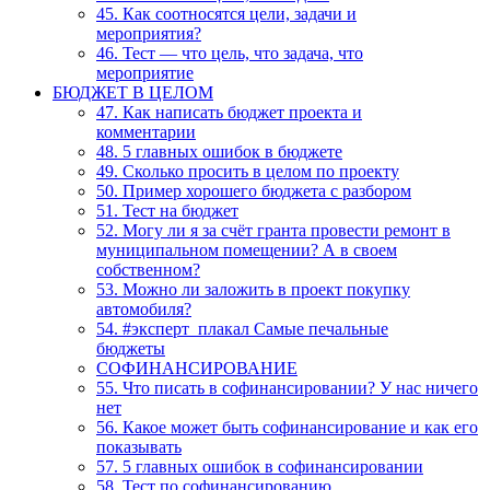
45. Как соотносятся цели, задачи и
мероприятия?
46. Тест — что цель, что задача, что
мероприятие
БЮДЖЕТ В ЦЕЛОМ
47. Как написать бюджет проекта и
комментарии
48. 5 главных ошибок в бюджете
49. Сколько просить в целом по проекту
50. Пример хорошего бюджета с разбором
51. Тест на бюджет
52. Могу ли я за счёт гранта провести ремонт в
муниципальном помещении? А в своем
собственном?
53. Можно ли заложить в проект покупку
автомобиля?
54. #эксперт_плакал Самые печальные
бюджеты
СОФИНАНСИРОВАНИЕ
55. Что писать в софинансировании? У нас ничего
нет
56. Какое может быть софинансирование и как его
показывать
57. 5 главных ошибок в софинансировании
58. Тест по софинансированию